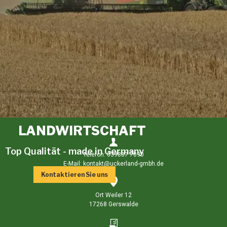
LANDWIRTSCHAFT
Top Qualität - made in Germany
Telefon: 039887 7090
E-Mail: kontakt@uckerland-gmbh.de
Kontaktieren Sie uns
Ort Weiler 12
17268 Gerswalde